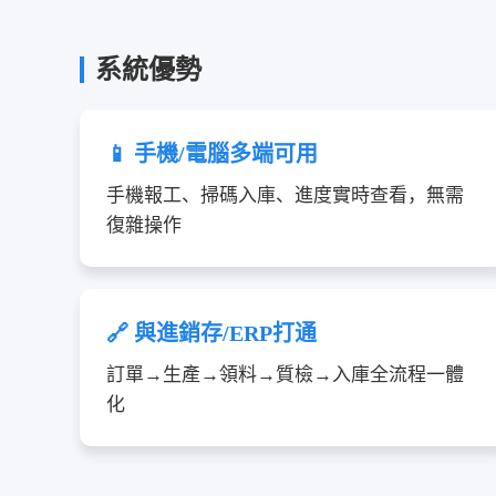
系統優勢
📱 手機/電腦多端可用
手機報工、掃碼入庫、進度實時查看，無需
復雜操作
🔗 與進銷存/ERP打通
訂單→生產→領料→質檢→入庫全流程一體
化