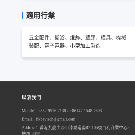
適用行業
五金配件、衛浴、燈飾、塑膠、模具、機械
裝配、電子電器、小型加工製造
聯繫我們
Mobile：+852 9516 7138 / +86147 1548 7603
Email：hkbaytech@gmail.com
Address：香港九龍尖沙咀漆咸道南87-105號百利商業中心5
樓29-33室