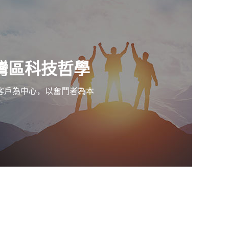
灣區科技哲學
客戶為中心，以奮鬥者為本