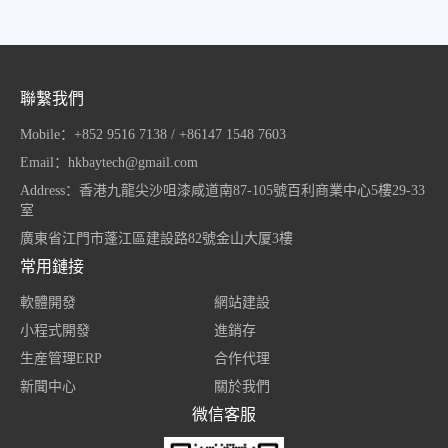
聯繫我們
Mobile：+852 9516 7138 / +86147 1548 7603
Email：hkbaytech@gmail.com
Address：香港九龍尖沙咀漆咸道南87-105號百利商業中心5樓29-33
室
廣東省江門市蓬江區建設路82號金山大厦3樓
常用鏈接
軟體開發
網站建設
小程式開發
進銷存
生産管理ERP
合作代理
新聞中心
關於我們
微信客服